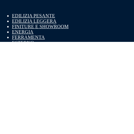
EDILIZIA PESANTE
EDILIZIA LEGGERA
FINITURE E SHOWROOM
ENERGIA
FERRAMENTA
ESTERNO
CHI SIAMO
SERVIZI
PARTNERS
PUNTI VENDITA
SOSTENIBILITÀ
CONSIGLI
CONTATTI
© 2026 Made Italia S.p.a. P.IVA e CF 07793980967 • REA:
MI - 1982170 • Capitale Sociale € 725.000 I.V. •
Privacy
Policy
•
Cookie Policy